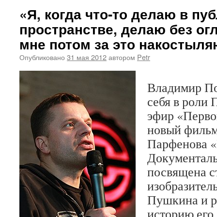
«Я, когда что-то делаю в пу
пространстве, делаю без огл
мне потом за это накостыля
Опубликовано
31 мая 2012
автором
Petr
Владимир По
себя в роли 
эфир «Перво
новый филь
Парфенова «
Документаль
посвящена с
изобразител
Пушкина и р
историю его 