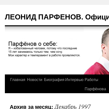
Перейти
к
ЛЕОНИД ПАРФЕНОВ. Официа
содержимому
Главная
Новости
Биография
Интервью
Работы
Парфёнова
Декабрь 1997
Архив за месяц: