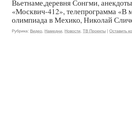
Вьетнаме,деревня Сонгми, анекдоты
«Москвич-412», телепрограмма «В 
олимпиада в Мехико, Николай Слич
Рубрика:
Видео
,
Намедни
,
Новости
,
ТВ Проекты
|
Оставить к