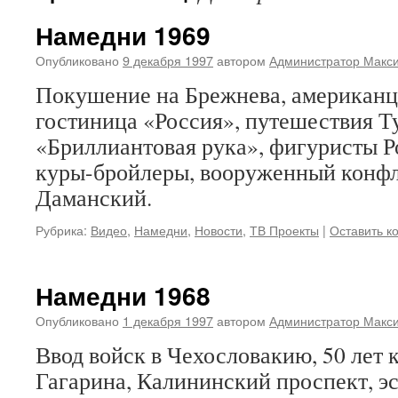
Намедни 1969
Опубликовано
9 декабря 1997
автором
Администратор Макс
Покушение на Брежнева, американц
гостиница «Россия», путешествия Т
«Бриллиантовая рука», фигуристы Р
куры-бройлеры, вооруженный конфл
Даманский.
Рубрика:
Видео
,
Намедни
,
Новости
,
ТВ Проекты
|
Оставить к
Намедни 1968
Опубликовано
1 декабря 1997
автором
Администратор Макс
Ввод войск в Чехословакию, 50 лет 
Гагарина, Калининский проспект, э