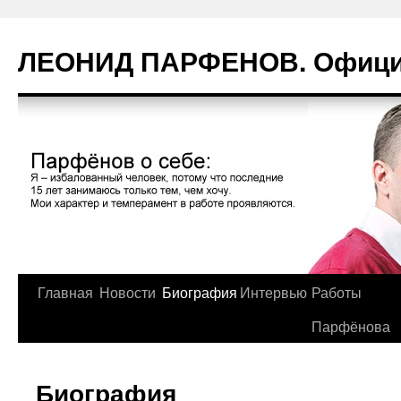
Перейти
к
ЛЕОНИД ПАРФЕНОВ. Официа
содержимому
Главная
Новости
Биография
Интервью
Работы
Парфёнова
Биография