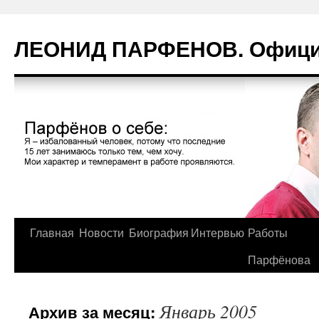
Перейти
к
ЛЕОНИД ПАРФЕНОВ. Официа
содержимому
Главная
Новости
Биография
Интервью
Работы
Парфёнова
Январь 2005
Архив за месяц: