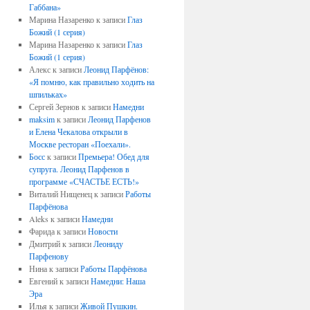
Габбана»
Марина Назаренко
к записи
Глаз
Божий (1 серия)
Марина Назаренко
к записи
Глаз
Божий (1 серия)
Алекс
к записи
Леонид Парфёнов:
«Я помню, как правильно ходить на
шпильках»
Сергей Зернов
к записи
Намедни
maksim
к записи
Леонид Парфенов
и Елена Чекалова открыли в
Москве ресторан «Поехали».
Босс
к записи
Премьера! Обед для
супруга. Леонид Парфенов в
программе «СЧАСТЬЕ ЕСТЬ!»
Виталий Нищенец
к записи
Работы
Парфёнова
Aleks
к записи
Намедни
Фарида
к записи
Новости
Дмитрий
к записи
Леониду
Парфенову
Нина
к записи
Работы Парфёнова
Евгений
к записи
Намедни: Наша
Эра
Илья
к записи
Живой Пушкин.