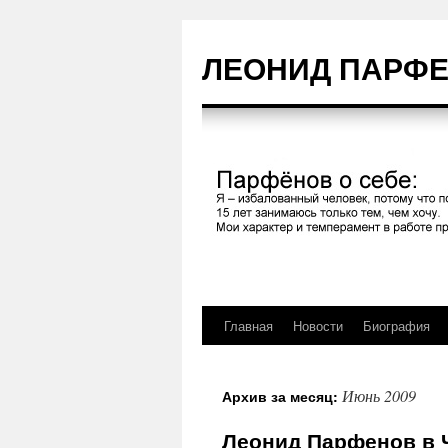
Перейти
к
ЛЕОНИД ПАРФЕН
содержимому
Главная
Новости
Биография
Июнь 2009
Архив за месяц:
Леонид Парфенов в 