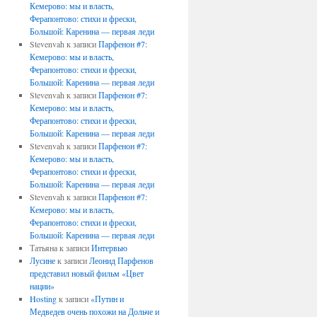
Кемерово: мы и власть,
Ферапонтово: стихи и фрески,
Большой: Каренина — первая леди
Stevenvah
к записи
Парфенон #7:
Кемерово: мы и власть,
Ферапонтово: стихи и фрески,
Большой: Каренина — первая леди
Stevenvah
к записи
Парфенон #7:
Кемерово: мы и власть,
Ферапонтово: стихи и фрески,
Большой: Каренина — первая леди
Stevenvah
к записи
Парфенон #7:
Кемерово: мы и власть,
Ферапонтово: стихи и фрески,
Большой: Каренина — первая леди
Stevenvah
к записи
Парфенон #7:
Кемерово: мы и власть,
Ферапонтово: стихи и фрески,
Большой: Каренина — первая леди
Татьяна
к записи
Интервью
Лусине
к записи
Леонид Парфенов
представил новый фильм «Цвет
нации»
Hosting
к записи
«Путин и
Медведев очень похожи на Дольче и