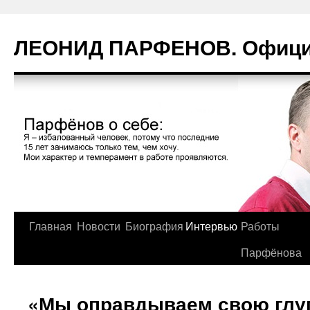
Перейти
к
ЛЕОНИД ПАРФЕНОВ. Официа
содержимому
Главная
Новости
Биография
Интервью
Работы
Парфёнова
«Мы оправдываем свою глу