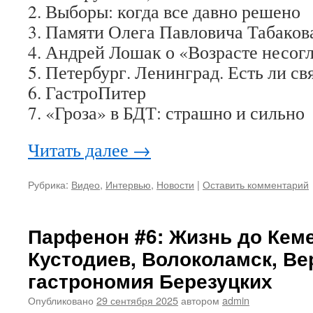
2. Выборы: когда все давно решено
3. Памяти Олега Павловича Табаков
4. Андрей Лошак о «Возрасте несог
5. Петербург. Ленинград. Есть ли св
6. ГастроПитер
7. «Гроза» в БДТ: страшно и сильно
Читать далее
→
Рубрика:
Видео
,
Интервью
,
Новости
|
Оставить комментарий
Парфенон #6: Жизнь до Кем
Кустодиев, Волоколамск, Ве
гастрономия Березуцких
Опубликовано
29 сентября 2025
автором
admin