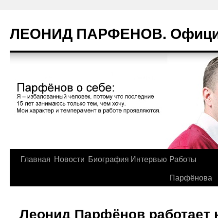
Перейти
к
ЛЕОНИД ПАРФЕНОВ. Официа
содержимому
Главная
Новости
Биография
Интервью
Работы
Парфёнова
Леонид Парфёнов работает