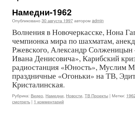
Намедни-1962
Опубликовано
30 августа 1997
автором
admin
Волнения в Новочеркасске, Нона 
чемпионка мира по шахматам, анек
Ржевского, Александр Солженицын
Ивана Денисовича», Карибский кризи
радиостанция «Юность», Муслим М
праздничные «Огоньки» на ТВ, Эди
Кристалинская.
Рубрика:
Видео
,
Намедни
,
Новости
,
ТВ Проекты
|
Метки:
1962
смотреть
|
1 комментарий