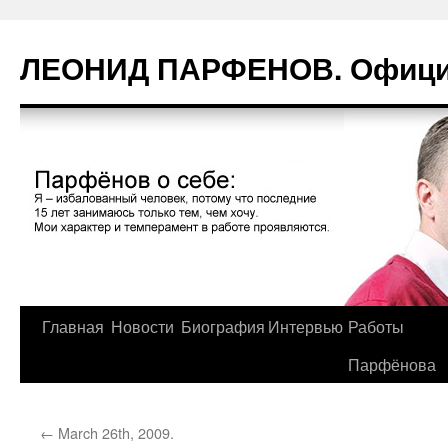
Перейти
к
ЛЕОНИД ПАРФЕНОВ. Официа
содержимому
Главная
Новости
Биография
Интервью
Работы
Парфёнова
←
March 26th, 2009.