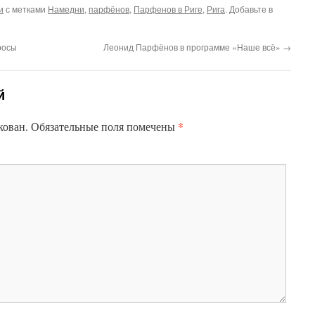
и
с метками
Намедни
,
парфёнов
,
Парфенов в Риге
,
Рига
. Добавьте в
росы
Леонид Парфёнов в программе «Наше всё»
→
й
*
кован.
Обязательные поля помечены