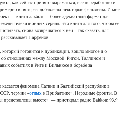
укта, как сейчас принято выражаться, все переработано и
римерно в пять раз, добавлены некоторые феномены. И мне
 проект — книга-альбом — более адекватный формат для
нежели телевизионных сериал. Это книга для того, чтобы ее
стывать, снова возвращаться к ней – так сказать, для
 рассказывает Парфенов.
х, который готовится к публикации, вошло многое и о
ет об отношениях между Москвой, Ригой, Таллином и
авых событиях в Риге и Вильнюсе в борьбе за
о касается феномена Латвии и Балтийский республик в
ССР, термин «
отдых
в Прибалтике», Народные фронты. В
ы представлены вместе», — приоткрыл радио Baltkom 93,9