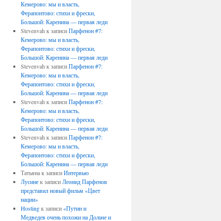
Кемерово: мы и власть,
Ферапонтово: стихи и фрески,
Большой: Каренина — первая леди
Stevenvah
к записи
Парфенон #7:
Кемерово: мы и власть,
Ферапонтово: стихи и фрески,
Большой: Каренина — первая леди
Stevenvah
к записи
Парфенон #7:
Кемерово: мы и власть,
Ферапонтово: стихи и фрески,
Большой: Каренина — первая леди
Stevenvah
к записи
Парфенон #7:
Кемерово: мы и власть,
Ферапонтово: стихи и фрески,
Большой: Каренина — первая леди
Stevenvah
к записи
Парфенон #7:
Кемерово: мы и власть,
Ферапонтово: стихи и фрески,
Большой: Каренина — первая леди
Татьяна
к записи
Интервью
Лусине
к записи
Леонид Парфенов
представил новый фильм «Цвет
нации»
Hosting
к записи
«Путин и
Медведев очень похожи на Дольче и