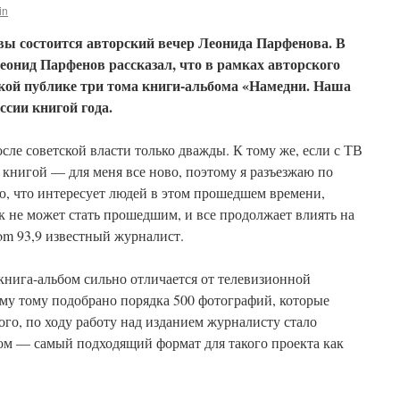
in
квы состоится авторский вечер Леонида Парфенова. В
еонид Парфенов рассказал, что в рамках авторского
ской публике три тома книги-альбома «Намедни. Наша
ссии книгой года.
сле советской власти только дважды. К тому же, если с ТВ
д книгой — для меня все ново, поэтому я разъезжаю по
ю, что интересует людей в этом прошедшем времени,
ак не может стать прошедшим, и все продолжает влиять на
om 93,9 известный журналист.
книга-альбом сильно отличается от телевизионной
у тому подобрано порядка 500 фотографий, которые
ого, по ходу работу над изданием журналисту стало
бом — самый подходящий формат для такого проекта как