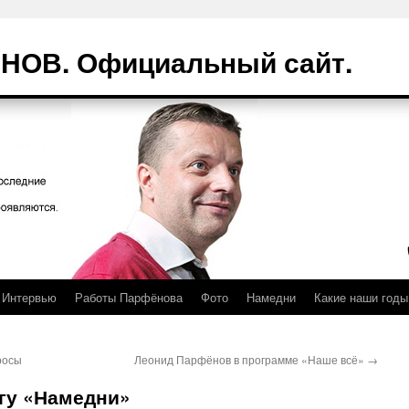
ОВ. Официальный сайт.
Интервью
Работы Парфёнова
Фото
Намедни
Какие наши годы
росы
Леонид Парфёнов в программе «Наше всё»
→
игу «Намедни»