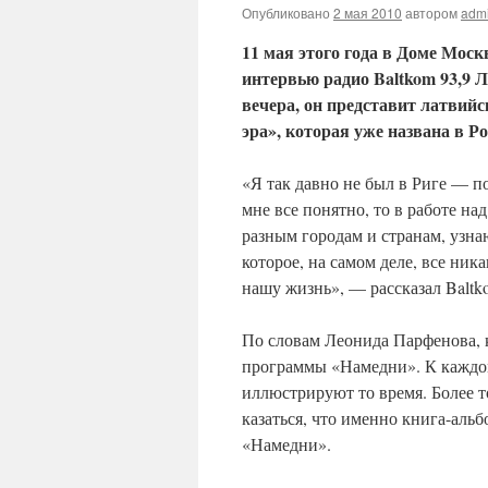
Опубликовано
2 мая 2010
автором
adm
11 мая этого года в Доме Мос
интервью радио Baltkom 93,9 Л
вечера, он представит латвий
эра», которая уже названа в Ро
«Я так давно не был в Риге — по
мне все понятно, то в работе на
разным городам и странам, узна
которое, на самом деле, все ник
нашу жизнь», — рассказал Baltk
По словам Леонида Парфенова, 
программы «Намедни». К каждом
иллюстрируют то время. Более т
казаться, что именно книга-аль
«Намедни».