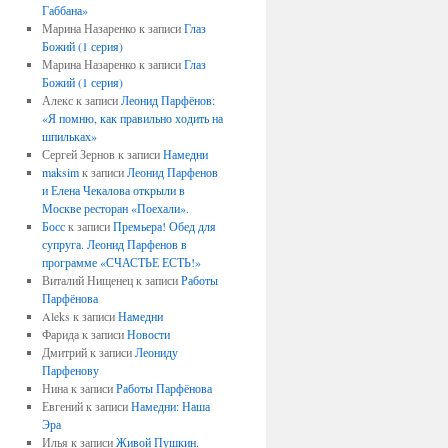
Габбана»
Марина Назаренко
к записи
Глаз
Божий (1 серия)
Марина Назаренко
к записи
Глаз
Божий (1 серия)
Алекс
к записи
Леонид Парфёнов:
«Я помню, как правильно ходить на
шпильках»
Сергей Зернов
к записи
Намедни
maksim
к записи
Леонид Парфенов
и Елена Чекалова открыли в
Москве ресторан «Поехали».
Босс
к записи
Премьера! Обед для
супруга. Леонид Парфенов в
программе «СЧАСТЬЕ ЕСТЬ!»
Виталий Нищенец
к записи
Работы
Парфёнова
Aleks
к записи
Намедни
Фарида
к записи
Новости
Дмитрий
к записи
Леониду
Парфенову
Нина
к записи
Работы Парфёнова
Евгений
к записи
Намедни: Наша
Эра
Илья
к записи
Живой Пушкин.