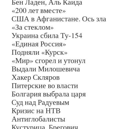
Бен Ладен, Аль Каида
«200 лет вместе»
США в Афганистане. Ось зла
«За стеклом»
Украина сбила Ту-154
«Единая Россия»
Подняли «Курск»
«Мир» сгорел и утонул
Выдали Милошевича
Хакер Скляров
Питерские во власти
Болгария выбрала царя
Суд над Радуевым
Кризис на НТВ
Антиглобалисты
Кустурица, Брегович.