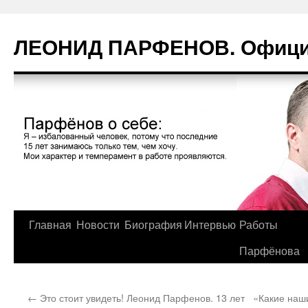
Перейти
к
ЛЕОНИД ПАРФЕНОВ. Официа
содержимому
Главная
Новости
Биография
Интервью
Работы
Парфёнова
←
Это стоит увидеть! Леонид Парфенов. 13 лет
«Какие наши