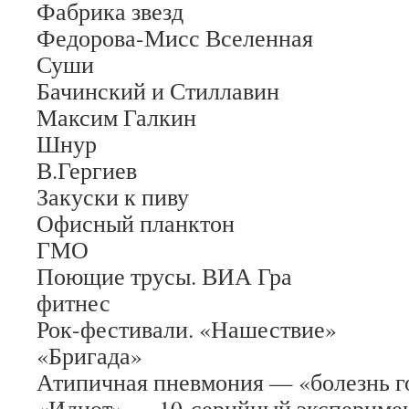
Фабрика звезд
Федорова-Мисс Вселенная
Суши
Бачинский и Стиллавин
Максим Галкин
Шнур
В.Гергиев
Закуски к пиву
Офисный планктон
ГМО
Поющие трусы. ВИА Гра
фитнес
Рок-фестивали. «Нашествие»
«Бригада»
Атипичная пневмония — «болезнь г
«Идиот» — 10-серийный экспериме