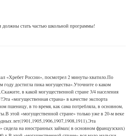
и должны стать частью школьной программы!
ал «Хребет России», посмотрел 2 минуты-хватило.По
-м году достигла пика могущества».Уточните о каком
.Скажите, в какой могущественной стране 3/4 населения
?Эта «могущественная страна» в качестве экспорта
ом пшеницу, в то время, как сама потребляла, в основном,
ты.В этой «могущественной стране» только уже в 20-м веке
одных лет(1901,1905,1906,1907,1908,1911).Эта
» сидела на иностранных займах( в основном французских)
90-х.В этой «могущественной стране» вся мало-мальски