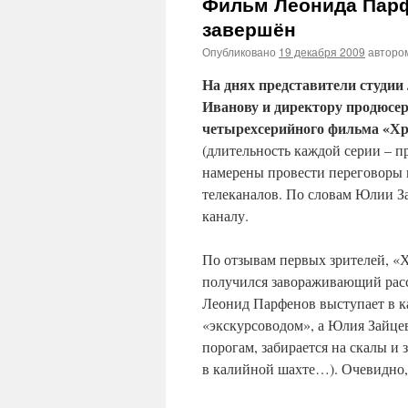
Фильм Леонида Парф
завершён
Опубликовано
19 декабря 2009
авторо
На днях представители студии
Иванову и директору продюсер
четырехсерийного фильма «Хр
(длительность каждой серии – пр
намерены провести переговоры 
телеканалов. По словам Юлии З
каналу.
По отзывам первых зрителей, «
получился завораживающий расс
Леонид Парфенов выступает в ка
«экскурсоводом», а Юлия Зайце
порогам, забирается на скалы и 
в калийной шахте…). Очевидно, 