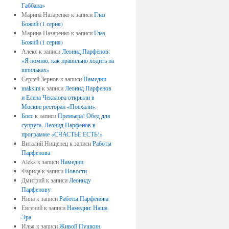
Габбана»
Марина Назаренко
к записи
Глаз
Божий (1 серия)
Марина Назаренко
к записи
Глаз
Божий (1 серия)
Алекс
к записи
Леонид Парфёнов:
«Я помню, как правильно ходить на
шпильках»
Сергей Зернов
к записи
Намедни
maksim
к записи
Леонид Парфенов
и Елена Чекалова открыли в
Москве ресторан «Поехали».
Босс
к записи
Премьера! Обед для
супруга. Леонид Парфенов в
программе «СЧАСТЬЕ ЕСТЬ!»
Виталий Нищенец
к записи
Работы
Парфёнова
Aleks
к записи
Намедни
Фарида
к записи
Новости
Дмитрий
к записи
Леониду
Парфенову
Нина
к записи
Работы Парфёнова
Евгений
к записи
Намедни: Наша
Эра
Илья
к записи
Живой Пушкин.