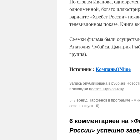
По словам Иванова, одновременн
одноименной, богато иллюстрир
варианте «Хребет России» появит
телевизионном показе. Книга вы
Съемки фильма были осуществл
Анатолия Чубайса, Дмитрия Ры
группа).
Источник :
КомпаньONline
Запись опубликована в рубрике
Новост
в закладки
постоянную ссылку
.
←
Леонид Парфенов в программе «Мин
сезон выпуск 16)
6 комментариев на «
Ф
России» успешно зав