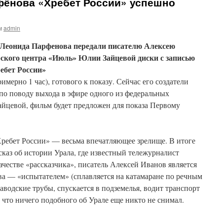
ёнова «Хребет России» успешно
м
admin
 Леонида Парфенова передали писателю Алексею
ского центра «Июль» Юлии Зайцевой диски с записью
ебет России»
имерно 1 час), готового к показу. Сейчас его создатели
по поводу выхода в эфире одного из федеральных
айцевой, фильм будет предложен для показа Первому
Хребет России» — весьма впечатляющее зрелище. В итоге
каз об истории Урала, где известный тележурналист
честве «рассказчика», писатель Алексей Иванов является
ва — «испытателем» (сплавляется на катамаране по речным
заводские трубы, спускается в подземелья, водит транспорт
что ничего подобного об Урале еще никто не снимал.