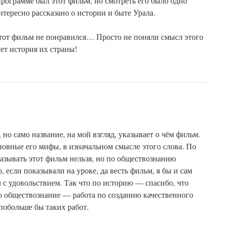
программе был этот фильм, но смотреть его было одно
нтересно рассказано о истории и быте Урала.
этот фильм не понравился… Просто не поняли смысл этого
ет история их страны!
 но само название, на мой взгляд, указывает о чём фильм.
новные его мифы, в изначальном смысле этого слова. По
азывать этот фильм нельзя, но по обществознанию
, если показывали на уроке, да весть фильм, я бы и сам
л с удовольствием. Так что по историю — спасибо, что
по обществознание — работа по созданию качественного
обольше бы таких работ.