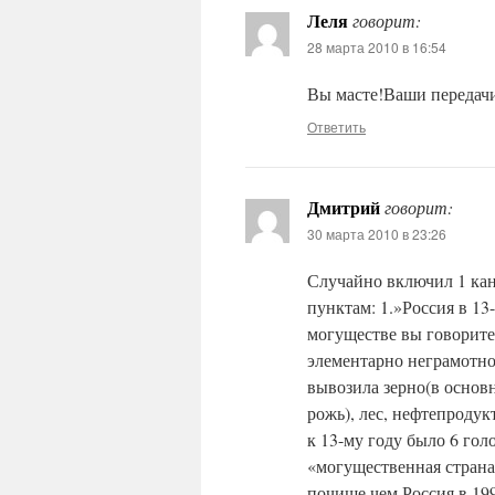
Леля
говорит:
28 марта 2010 в 16:54
Вы масте!Ваши передач
Ответить
Дмитрий
говорит:
30 марта 2010 в 23:26
Случайно включил 1 кан
пунктам: 1.»Россия в 13
могуществе вы говорите
элементарно неграмотно
вывозила зерно(в основн
рожь), лес, нефтепродук
к 13-му году было 6 гол
«могущественная страна
почище чем Россия в 19