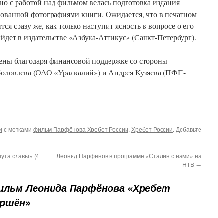
о с работой над фильмом велась подготовка издания
ованной фотографиями книги. Ожидается, что в печатном
ся сразу же, как только наступит ясность в вопросе о его
йдет в издательстве «Азбука-Аттикус» (Санкт-Петербург).
ены благодаря финансовой поддержке со стороны
боловлева (ОАО «Уралкалий») и Андрея Кузяева (ПФП-
и
с метками
фильм Парфёнова Хребет России
,
Хребет России
. Добавьте
ута славы» (4
Леонид Парфенов в программе «Сталин с нами» на
НТВ
→
ильм Леонида Парфёнова «Хребет
»
ершён