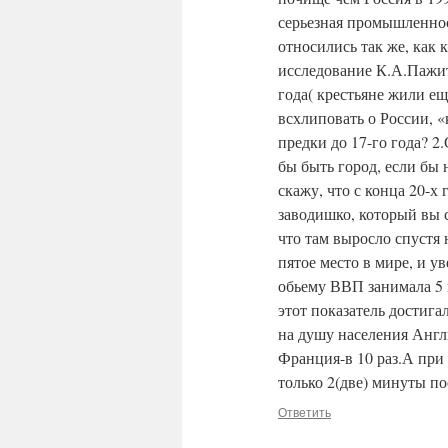
серьезная промышленнос
относились так же, как 
исследование К.А.Пажит
года( крестьяне жили ещ
всхлиповать о России, 
предки до 17-го года? 2
бы быть город, если бы 
скажу, что с конца 20-х 
заводишко, который вы с
что там выросло спустя 
пятое место в мире, и у
обьему ВВП занимала 5 м
этот показатель достига
на душу населения Англ
Франция-в 10 раз.А при
только 2(две) минуты по
Ответить