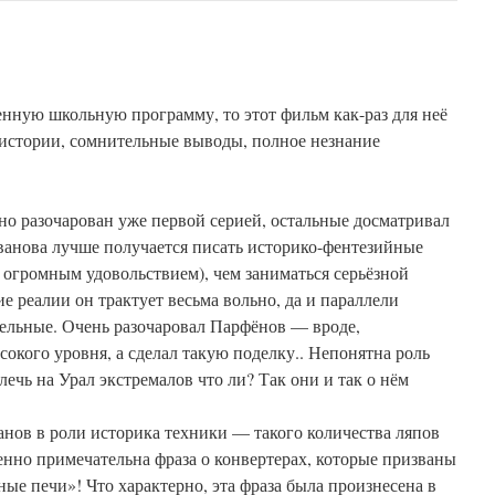
енную школьную программу, то этот фильм как-раз для неё
истории, сомнительные выводы, полное незнание
ьно разочарован уже первой серией, остальные досматривал
Иванова лучше получается писать историко-фентезийные
с огромным удовольствием), чем заниматься серьёзной
 реалии он трактует весьма вольно, да и параллели
ельные. Очень разочаровал Парфёнов — вроде,
окого уровня, а сделал такую поделку.. Непонятна роль
чь на Урал экстремалов что ли? Так они и так о нём
нов в роли историка техники — такого количества ляпов
енно примечательна фраза о конвертерах, которые призваны
ые печи»! Что характерно, эта фраза была произнесена в