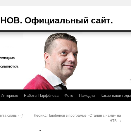
ОВ. Официальный сайт.
Интервью
Работы Парфёнова
Фото
Намедни
Какие наши годы
ута славы» (4
Леонид Парфенов в программе «Сталин с нами» на
НТВ
→