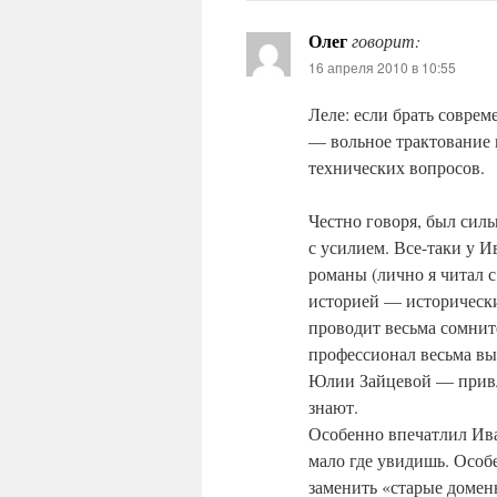
Олег
говорит:
16 апреля 2010 в 10:55
Леле: если брать соврем
— вольное трактование 
технических вопросов.
Честно говоря, был сил
с усилием. Все-таки у 
романы (лично я читал 
историей — исторические
проводит весьма сомнит
профессионал весьма выс
Юлии Зайцевой — привле
знают.
Особенно впечатлил Ива
мало где увидишь. Особ
заменить «старые доменн