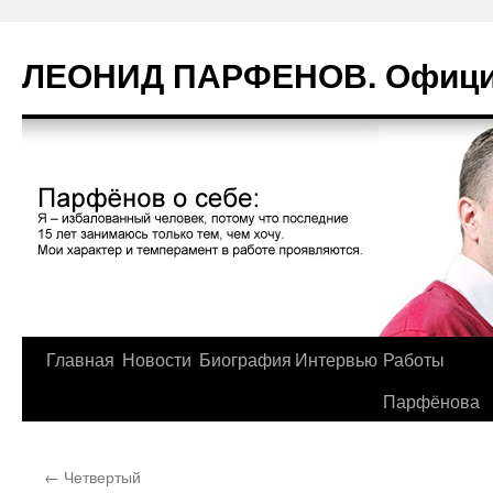
Перейти
к
ЛЕОНИД ПАРФЕНОВ. Официа
содержимому
Главная
Новости
Биография
Интервью
Работы
Парфёнова
←
Четвертый