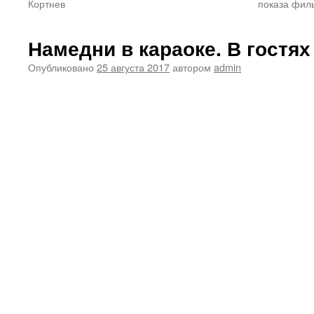
Кортнев
показа филь
Намедни в караоке. В гост
Опубликовано
25 августа 2017
автором
admin