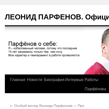
Перейти
к
ЛЕОНИД ПАРФЕНОВ. Официа
содержимому
Главная
Новости
Биография
Интервью
Работы
Парфёнова
←
Особый взгляд Леонида Парфенова — Про