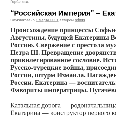
Горбачева.
“Российская Империя” – Екат
Опубликовано
1 марта 2001
автором
admin
Происхождение принцессы Софьи
Августины, будущей Екатерины Ве
Россию. Свержение с престола м
Петра III. Превращение дворянств
привилегированное соcловие. Ис
Русско-турецкие войны, присоед
России, штурм Измаила. Насажде
России. Екатерина — воспитатель
Фавориты императрицы. Пугачёвс
Катальная дорога — родоначальница
Екатерина — конструктор первого к