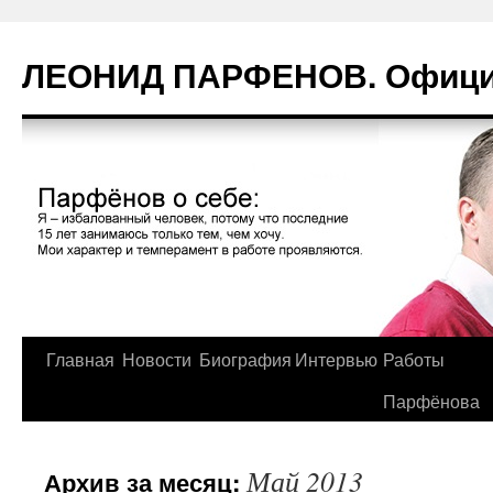
Перейти
к
ЛЕОНИД ПАРФЕНОВ. Официа
содержимому
Главная
Новости
Биография
Интервью
Работы
Парфёнова
Май 2013
Архив за месяц: