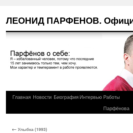
Перейти
к
ЛЕОНИД ПАРФЕНОВ. Официа
содержимому
Главная
Новости
Биография
Интервью
Работы
Парфёнова
←
Улыбка (1993)