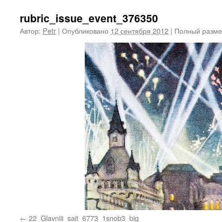
rubric_issue_event_376350
Автор:
Petr
|
Опубликовано
12 сентября 2012
|
Полный разме
22_Glavniii_sait_6773_1snob3_big