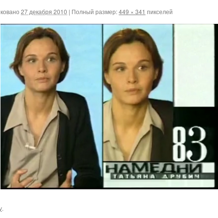
ковано
27 декабря 2010
|
Полный размер:
449 × 341
пикселей
у
.