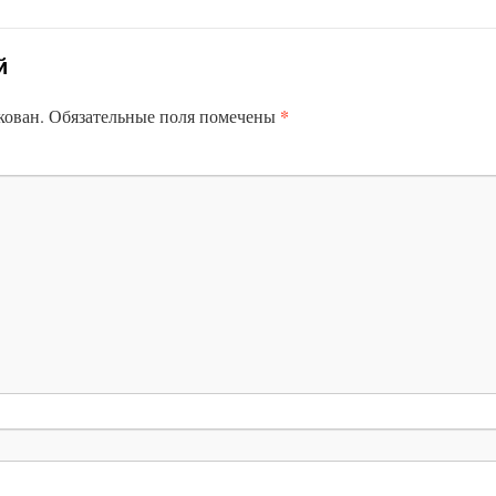
й
*
кован.
Обязательные поля помечены