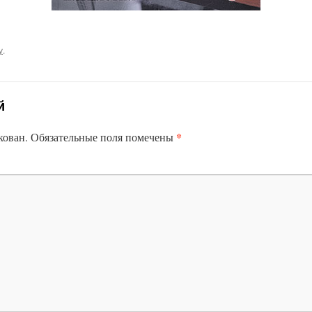
у
.
й
*
кован.
Обязательные поля помечены