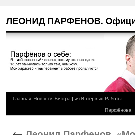
Перейти
к
ЛЕОНИД ПАРФЕНОВ. Официа
содержимому
Главная
Новости
Биография
Интервью
Работы
Парфёнова
←
Леонид Парфенов. «Мое