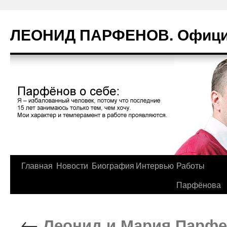
Перейти
к
ЛЕОНИД ПАРФЕНОВ. Официа
содержимому
Главная
Новости
Биография
Интервью
Работы
Парфёнова
←
Леонид и Мария Парфе